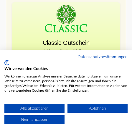
Classic Gutschein
Wert:
frei wählbar
Datenschutzbestimmungen
Dein Preis: Wert minus 5%
Wir verwenden Cookies
Mehr Infos
Wir können diese zur Analyse unserer Besucherdaten platzieren, um unsere
Webseite zu verbessern, personalisierte Inhalte anzuzeigen und Ihnen ein
JETZT BESTELLEN
großartiges Webseiten-Erlebnis zu bieten. Für weitere Informationen zu den von
uns verwendeten Cookies öffnen Sie die Einstellungen.
Alle akzeptieren
Ablehnen
Nein, anpassen