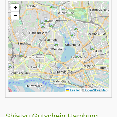
+
−
Leaflet
|
©
OpenStreetMap
Shiatsu Gutschein Hamburg