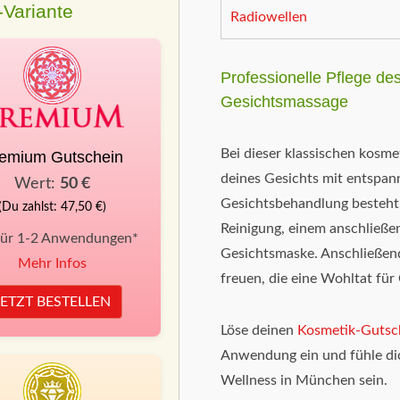
Variante
Radiowellen
Professionelle Pflege de
Gesichtsmassage
Bei dieser klassischen kosm
emium Gutschein
deines Gesichts mit entspan
Wert:
50 €
Gesichtsbehandlung besteht 
(Du zahlst: 47,50 €)
Reinigung, einem anschließe
für 1-2 Anwendungen*
Gesichtsmaske. Anschließend
Mehr Infos
freuen, die eine Wohltat für 
JETZT BESTELLEN
Löse deinen
Kosmetik-Gutsc
Anwendung ein und fühle di
Wellness in München sein.