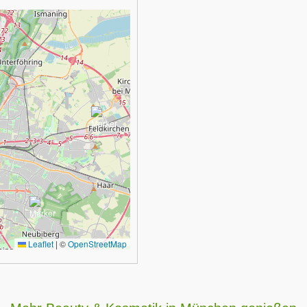
Leaflet
|
©
OpenStreetMap