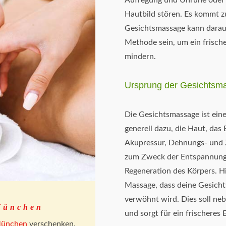
Aufregung und Unruhe oder 
Hautbild stören. Es kommt z
Gesichtsmassage kann darauf
Methode sein, um ein frische
mindern.
Ursprung der Gesichtsm
Die Gesichtsmassage ist ein
generell dazu, die Haut, da
Akupressur, Dehnungs- und Z
zum Zweck der Entspannung,
Regeneration des Körpers. 
Massage, dass deine Gesicht
verwöhnt wird. Dies soll ne
München
und sorgt für ein frischeres 
ünchen
verschenken.