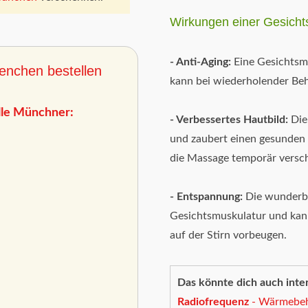
Wirkungen einer Gesich
- Anti-Aging:
Eine Gesichtsma
enchen bestellen
kann bei wiederholender Beh
lle Münchner:
- Verbessertes Hautbild:
Die
und zaubert einen gesunden 
die Massage temporär versc
- Entspannung:
Die wunderba
Gesichtsmuskulatur und kann
auf der Stirn vorbeugen.
Das könnte dich auch inter
Radiofrequenz
- Wärmebeha