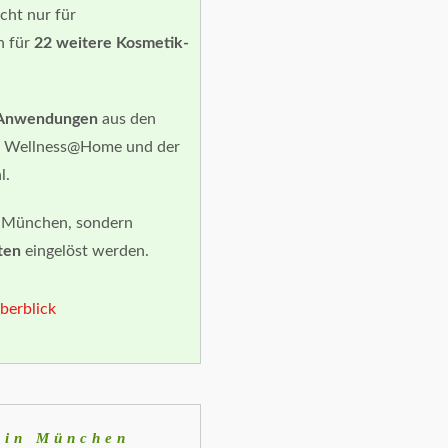
cht nur für
n für
22 weitere Kosmetik-
s-Anwendungen
aus den
e, Wellness@Home und der
l.
n München, sondern
ten
eingelöst werden.
berblick
 in München