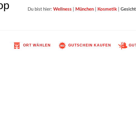
Du bist hier:
Wellness
|
München
|
Kosmetik
|
Gesich
ORT WÄHLEN
GUTSCHEIN KAUFEN
GUT