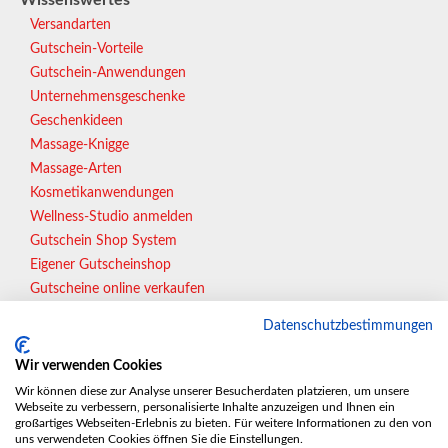
Wissenswertes
Versandarten
Gutschein-Vorteile
Gutschein-Anwendungen
Unternehmensgeschenke
Geschenkideen
Massage-Knigge
Massage-Arten
Kosmetikanwendungen
Wellness-Studio anmelden
Gutschein Shop System
Eigener Gutscheinshop
Gutscheine online verkaufen
Datenschutzbestimmungen
In Vorbereitung:
Wir verwenden Cookies
Essen | Gelsenkirchen | Wuppertal | Bonn | Münster |
Wir können diese zur Analyse unserer Besucherdaten platzieren, um unsere
Webseite zu verbessern, personalisierte Inhalte anzuzeigen und Ihnen ein
Wiesbaden | Karlsruhe | ...
großartiges Webseiten-Erlebnis zu bieten. Für weitere Informationen zu den von
uns verwendeten Cookies öffnen Sie die Einstellungen.