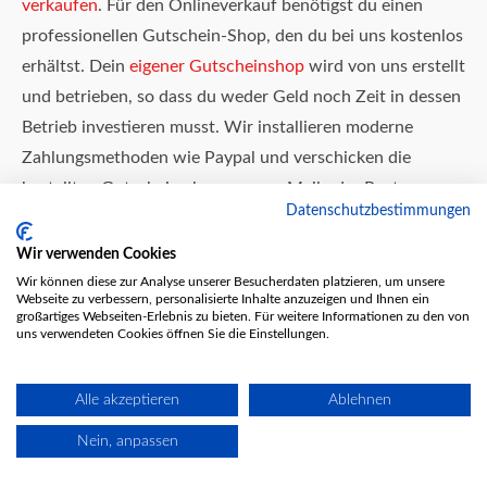
verkaufen
. Für den Onlineverkauf benötigst du einen
professionellen Gutschein-Shop, den du bei uns kostenlos
erhältst. Dein
eigener Gutscheinshop
wird von uns erstellt
und betrieben, so dass du weder Geld noch Zeit in dessen
Betrieb investieren musst. Wir installieren moderne
Zahlungsmethoden wie Paypal und verschicken die
bestellten Gutscheine bequem per Mail oder Post.
Datenschutzbestimmungen
Du kümmerst du einfach weiterhin um dein Massage-
Wir verwenden Cookies
Studio, wir kümmern uns um den Verkauf deiner
Wir können diese zur Analyse unserer Besucherdaten platzieren, um unsere
Webseite zu verbessern, personalisierte Inhalte anzuzeigen und Ihnen ein
Geschenkgutscheine.
großartiges Webseiten-Erlebnis zu bieten. Für weitere Informationen zu den von
uns verwendeten Cookies öffnen Sie die Einstellungen.
Wellness-Gutscheine gehören zu den beliebtesten
Alle akzeptieren
Ablehnen
Geschenkideen. Deshalb solltest du mit deinem eigenen
Gutscheinshop online
gehen, um dieses Potential nicht zu
Nein, anpassen
verschenken. Nicht nur zu besonderen Anlässen, wie