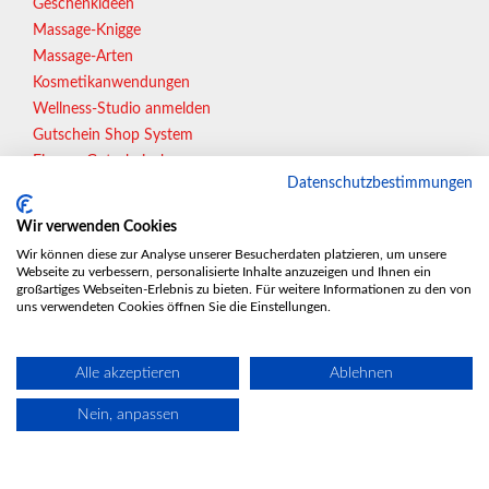
Geschenkideen
Massage-Knigge
Massage-Arten
Kosmetikanwendungen
Wellness-Studio anmelden
Gutschein Shop System
Eigener Gutscheinshop
Datenschutzbestimmungen
Gutscheine online verkaufen
Wir verwenden Cookies
Wir können diese zur Analyse unserer Besucherdaten platzieren, um unsere
In Vorbereitung:
Webseite zu verbessern, personalisierte Inhalte anzuzeigen und Ihnen ein
großartiges Webseiten-Erlebnis zu bieten. Für weitere Informationen zu den von
Essen | Gelsenkirchen | Wuppertal | Bonn | Münster |
uns verwendeten Cookies öffnen Sie die Einstellungen.
Wiesbaden | Karlsruhe | ...
Alle akzeptieren
Ablehnen
Nein, anpassen
Copyrights © 2022 All Rights Reserved.