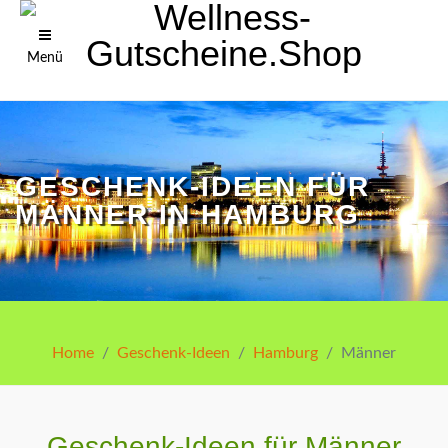
Menü
GESCHENK-IDEEN FÜR
MÄNNER IN HAMBURG
Home
Geschenk-Ideen
Hamburg
Männer
Geschenk-Ideen für Männer