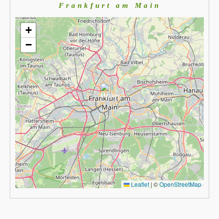
Frankfurt am Main
+
−
Leaflet
|
©
OpenStreetMap