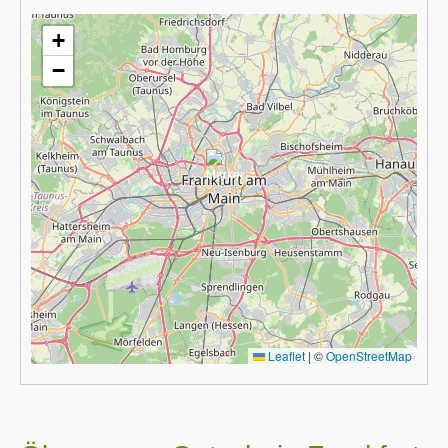
+
−
Leaflet
|
©
OpenStreetMap