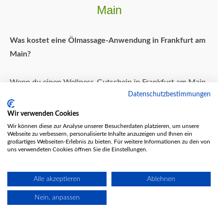
Main
Was kostet eine Ölmassage-Anwendung in Frankfurt am
Main?
Wenn du einen Wellness-Gutschein in Frankfurt am Main
Datenschutzbestimmungen
für eine Ölmassage-Anwendung einlöst, entspricht der
Preis dem individuellen Preis des jeweiligen Massage-
Wir verwenden Cookies
Studios. Jedes Studio hat seine eigenen Preise, die in
Wir können diese zur Analyse unserer Besucherdaten platzieren, um unsere
Webseite zu verbessern, personalisierte Inhalte anzuzeigen und Ihnen ein
unserem System hinterlegt sind.
großartiges Webseiten-Erlebnis zu bieten. Für weitere Informationen zu den von
uns verwendeten Cookies öffnen Sie die Einstellungen.
Wie wird der Gutschein für eine Ölmassage-Anwendung
eingelöst?
Alle akzeptieren
Ablehnen
Nein, anpassen
Jeder Gutschein hat eine Gutscheinnummer und einen