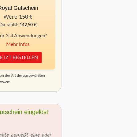
Royal Gutschein
Wert:
150 €
(Du zahlst: 142,50 €)
für 3-4 Anwendungen*
Mehr Infos
JETZT BESTELLEN
on der Art der ausgewählten
htwert.
tschein eingelöst
kte genießt eine oder