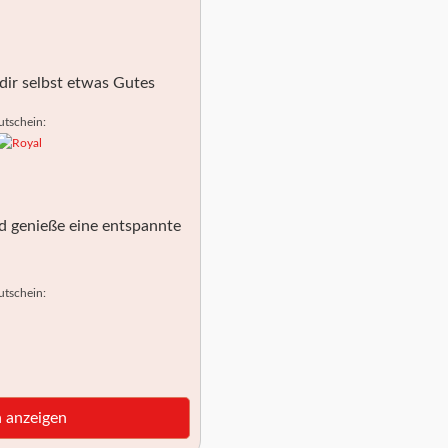
ir selbst etwas Gutes
utschein:
nd genieße eine entspannte
utschein:
 anzeigen