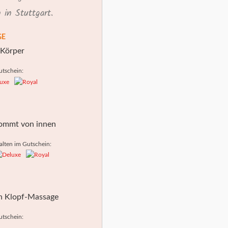
in Stuttgart.
GE
 Körper
utschein:
ommt von innen
alten im Gutschein:
en Klopf-Massage
utschein: