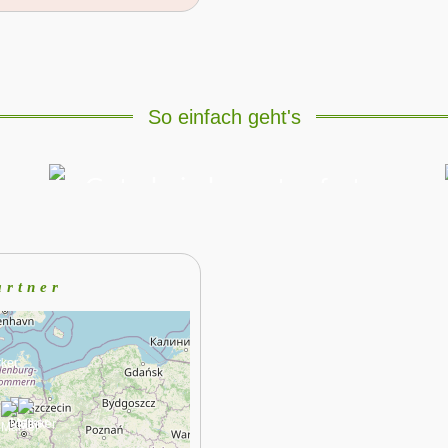
So einfach geht's
VERSCHENKEN
Gutschein kommt sofort
per Mail oder Post
artner