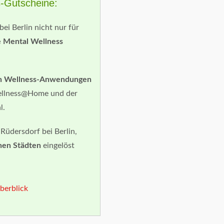
s-Gutscheine:
i Berlin nicht nur für
e Mental Wellness
rlin Wellness-Anwendungen
ellness@Home und der
l.
Rüdersdorf bei Berlin,
hen Städten
eingelöst
berblick