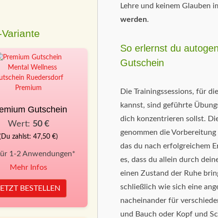
Lehre und keinem Glauben i
werden
.
Variante
So erlernst du autoge
Gutschein
Die Trainingssessions, für d
kannst, sind geführte Übungs
emium Gutschein
dich konzentrieren sollst. Di
Wert:
50 €
genommen die Vorbereitung a
(Du zahlst: 47,50 €)
das du nach erfolgreichem Er
für 1-2 Anwendungen*
es, dass du allein durch dei
Mehr Infos
einen Zustand der Ruhe brin
schließlich wie sich eine an
JETZT BESTELLEN
nacheinander für verschied
und Bauch oder Kopf und Schu