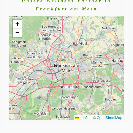
Unsere Wellness-Partner in
Frankfurt am Main
+
−
Leaflet
|
©
OpenStreetMap