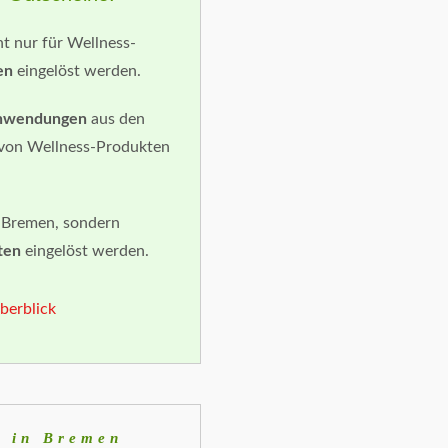
t nur für Wellness-
en
eingelöst werden.
Anwendungen
aus den
von Wellness-Produkten
n Bremen, sondern
ten
eingelöst werden.
berblick
r in Bremen