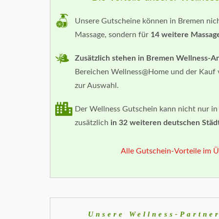
Unsere Gutscheine können in Bremen nich
Massage, sondern für
14 weitere Massag
Zusätzlich stehen in Bremen Wellness-
Bereichen Wellness@Home und der Kauf 
zur Auswahl.
Der Wellness Gutschein kann nicht nur i
zusätzlich
in 32 weiteren deutschen Städ
Alle Gutschein-Vorteile im Ü
Unsere Wellness-Partne