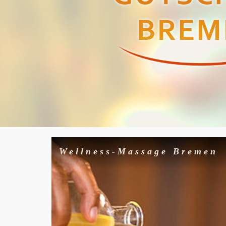
Wellness-Massage Bremen