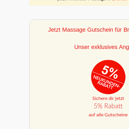
Jetzt Massage Gutschein für B
Unser exklusives Ang
Sichere dir jetzt
5% Rabatt
auf alle Gutscheine