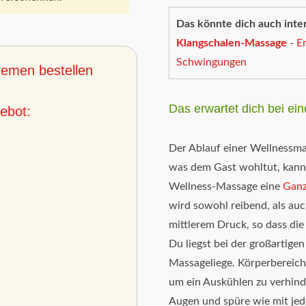
Das könnte dich auch inter
Klangschalen-Massage
- E
Schwingungen
remen bestellen
Das erwartet dich bei e
ebot:
Der Ablauf einer Wellnessmas
was dem Gast wohltut, kann 
Wellness-Massage eine
Ganz
wird sowohl reibend, als auc
mittlerem Druck, so dass di
Du liegst bei der großartige
Massageliege. Körperbereich
um ein Auskühlen zu verhind
Augen und spüre wie mit jed