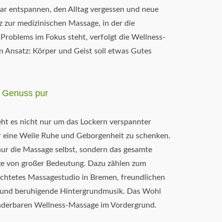
r entspannen, den Alltag vergessen und neue
 zur medizinischen Massage, in der die
Problems im Fokus steht, verfolgt die Wellness-
n Ansatz: Körper und Geist soll etwas Gutes
 Genuss pur
ht es nicht nur um das Lockern verspannter
r eine Weile Ruhe und Geborgenheit zu schenken.
ur die Massage selbst, sondern das gesamte
e von großer Bedeutung. Dazu zählen zum
richtetes Massagestudio in Bremen, freundlichen
 und beruhigende Hintergrundmusik. Das Wohl
underbaren Wellness-Massage im Vordergrund.