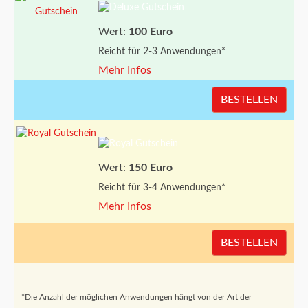
Wert:
100 Euro
Reicht für 2-3 Anwendungen*
Mehr Infos
BESTELLEN
Wert:
150 Euro
Reicht für 3-4 Anwendungen*
Mehr Infos
BESTELLEN
*Die Anzahl der möglichen Anwendungen hängt von der Art der