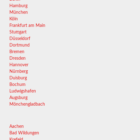
Hamburg
München
Köln
Frankfurt am Main
Stuttgart
Düsseldorf
Dortmund
Bremen
Dresden
Hannover
Nürnberg
Duisburg
Bochum
Ludwigshafen
Augsburg
Mönchengladbach
Aachen
Bad Wildungen
Krefeld