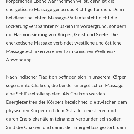
körperlichen Ebene wahrnehmen willst, dann ist die
energetische Massage genau das Richtige für dich. Denn
bei dieser beliebten Massage-Variante steht nicht die
Lockerung verspannter Muskeln im Vordergrund, sondern
die
Harmonisierung von Körper, Geist und Seele
. Die
energetische Massage verbindet westliche und östliche
Massagetechniken zu einer harmonischen Wellness-
Anwendung.
Nach indischer Tradition befinden sich in unserem Körper
sogenannte Chakren, die bei der energetischen Massage
eine Schlüsselrolle spielen. Als Chakren werden
Energiezentren des Körpers bezeichnet, die zwischen dem
physischen Körper und dem Astralleib existieren und
durch Energiekanäle miteinander verbunden sein sollen.
Sind die Chakren und damit der Energiefluss gestört, dann