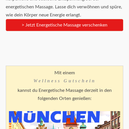
energetischen Massage. Lasse dich verwöhnen und spüre,
wie dein Körper neue Energie erlangt.
> Jetzt Energetische Massage verschenken
Mit einem
Wellness Gutschein
kannst du Energetische Massage derzeit in den
folgenden Orten genießen: