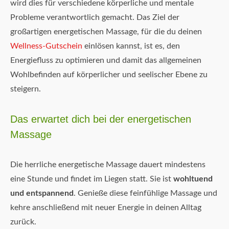
wird dies für verschiedene körperliche und mentale
Probleme verantwortlich gemacht. Das Ziel der
großartigen energetischen Massage, für die du deinen
Wellness-Gutschein
einlösen kannst, ist es, den
Energiefluss zu optimieren und damit das allgemeinen
Wohlbefinden auf körperlicher und seelischer Ebene zu
steigern.
Das erwartet dich bei der energetischen
Massage
Die herrliche energetische Massage dauert mindestens
eine Stunde und findet im Liegen statt. Sie ist
wohltuend
und entspannend
. Genieße diese feinfühlige Massage und
kehre anschließend mit neuer Energie in deinen Alltag
zurück.