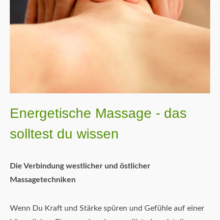
Energetische Massage - das
solltest du wissen
Die Verbindung westlicher und östlicher
Massagetechniken
Wenn Du Kraft und Stärke spüren und Gefühle auf einer