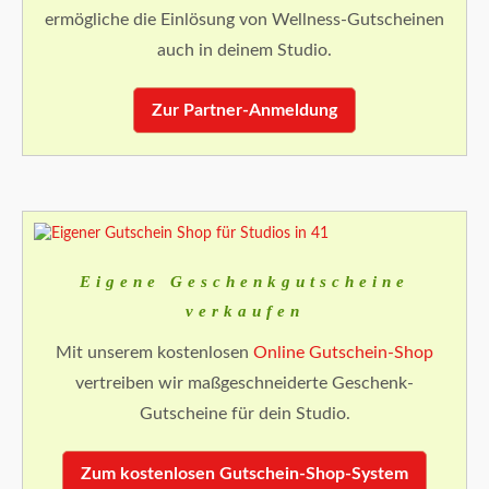
ermögliche die Einlösung von Wellness-Gutscheinen
auch in deinem Studio.
Zur Partner-Anmeldung
Eigene Geschenkgutscheine
verkaufen
Mit unserem kostenlosen
Online Gutschein-Shop
vertreiben wir maßgeschneiderte Geschenk-
Gutscheine für dein Studio.
Zum kostenlosen Gutschein-Shop-System