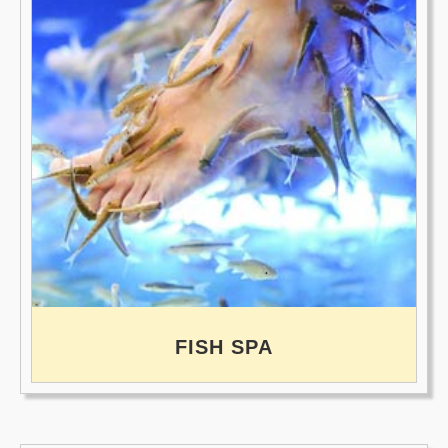
FISH SPA