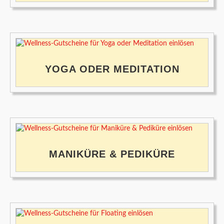
YOGA ODER MEDITATION
MANIKÜRE & PEDIKÜRE