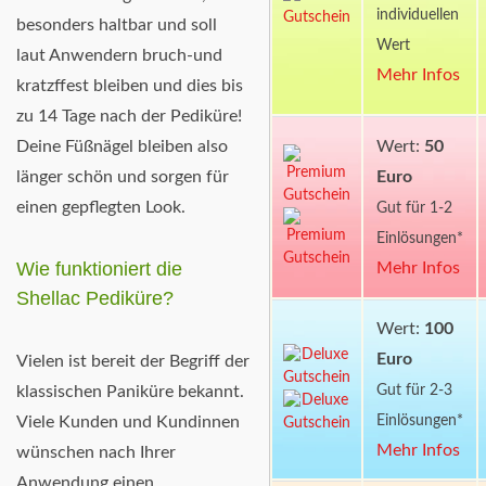
individuellen
besonders haltbar und soll
Wert
laut Anwendern bruch-und
Mehr Infos
kratzffest bleiben und dies bis
zu 14 Tage nach der Pediküre!
Wert:
50
Deine Füßnägel bleiben also
Euro
länger schön und sorgen für
einen gepflegten Look.
Gut für 1-2
Einlösungen*
Wie funktioniert die
Mehr Infos
Shellac Pediküre?
Wert:
100
Euro
Vielen ist bereit der Begriff der
Gut für 2-3
klassischen Paniküre bekannt.
Einlösungen*
Viele Kunden und Kundinnen
Mehr Infos
wünschen nach Ihrer
Anwendung einen