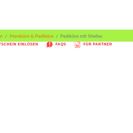
n
Maniküre & Pediküre
Pediküre mit Shellac
SCHEIN EINLÖSEN
FAQS
FÜR PARTNER