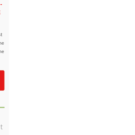
-
E
st
ne
ne
t